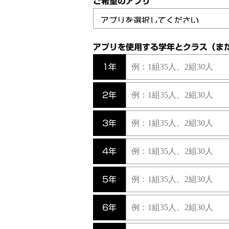
ご希望のアプリ
アプリを使用する学年とクラス（ま
1年
2年
3年
4年
5年
6年